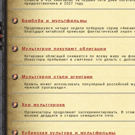
Сеансы в 402 кинозалах за первые пять дней посетил
предшественника в 2017 году.
Бамблби и мультфильмы
Продлившуюся четыре недели победную серию «Акваме
благодаря китайской премьере фантастический экшен 
Мультегрои покупают облигации
Котировки облигаций снижаются по всему миру на фон
Инвесторы пребывают в смятении: что делать с долго
Мультгерои стали агентами
Кремль может использовать популярный российский м
«мягкой пропаганды».
Хор мультгероев
Организаторы продолжают экспериментировать. В этом
моложе двадцати и старше семидесяти пяти.
Кубинская культура и мультфильмы