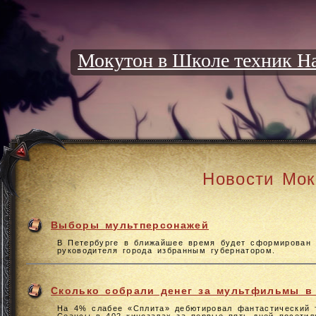
Мокутон в Школе техник Н
Новости Мок
Выборы мультперсонажей
В Петербурге в ближайшее время будет сформирован 
руководителя города избранным губернатором.
Сколько собрали денег за мультфильмы в
На 4% слабее «Сплита» дебютировал фантастический 