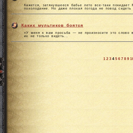
Кажется, затянувшееся бабье лето все-таки покидает
похолодание. Но даже плохая погода не повод сидеть 
Каких мультиков боятся
«У меня к вам просьба — не произносите это слово в
их не только видеть...
1
2
3
4
5
6
7
8
9
1