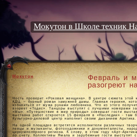
Мокутон в Школе техник Н
Февраль и м
Мокутон
разогреют н
Ность проверит «Роковая женщина». В центре сюжета этой 
КДЦ, – бурный роман замужней дамы. Главная героиня, кот
избавиться от мужа руками любовника. Что из этого получи
взорвет «Тодес». Танцоры выступят с лучшими номерами за
«Мы». «Путешествие в мир природы» совершат гости выста
выставка работ откроется 15 февраля в «Наследии» - там 
Культурно-деловой центр наполнит своим дыханием Арктика.
На одной площадке встретятся исполнители различных твор
певцы и музыканты, фотохудожники и документалисты, наро
циркумполярного региона. К слову, в этом году «Арт-Арктик
по счету. Коллективы Ямала и зарубежные гости выступят 