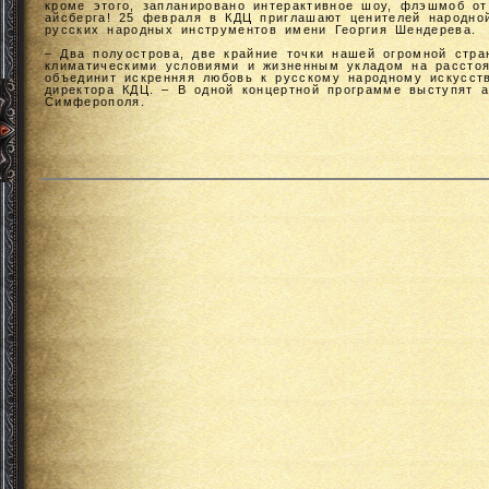
кроме этого, запланировано интерактивное шоу, флэшмоб о
айсберга! 25 февраля в КДЦ приглашают ценителей народной
русских народных инструментов имени Георгия Шендерева.
– Два полуострова, две крайние точки нашей огромной стр
климатическими условиями и жизненным укладом на расстоя
объединит искренняя любовь к русскому народному искусст
директора КДЦ. – В одной концертной программе выступят 
Симферополя.