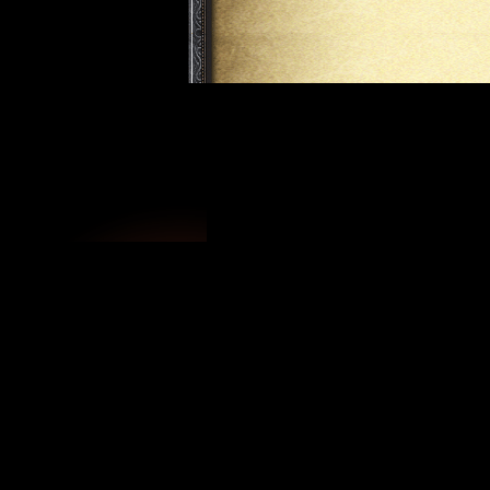
Новости про Мокутон
|