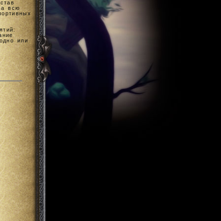
остав
На всю
портивных
ятий:
ание
одно или