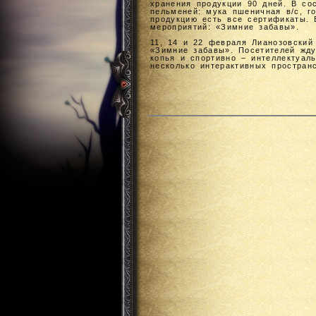
хранения продукции 90 дней. В со
пельменей: мука пшеничная в/с, го
продукцию есть все сертификаты. 
мероприятий: «Зимние забавы».
11, 14 и 22 февраля Лианозовский
«Зимние забавы». Посетителей жду
копья и спортивно – интеллектуал
несколько интерактивных простран