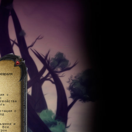
февраля
ция с
с
свойства
ать
у
стация с
ход
льмени и
. Все
Срок