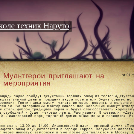
оле техник Наруто
Мультгерои приглашают на
от 01 
мероприятия
ощади парка пройдут дегустации горячих блюд из теста: «Дегуста
ращать зимний день в праздник вкуса посетители будут совместно 
еники». Гости парка смогут узнать историю, рецепты и полезные 
 пян-се. Во завершении мастер-класса все желающие смогут отвед
е стали доброй традицией парка и будут способствовать хорошем
д свободный - будет чековая лента. Расписание: 5 февраля. «Дегу
00. Лианозовский парк, торговый домик «Пельмени и вареники». В
пян-се» с 13:00 до 14:00. Лианозовский парк, торговый домик «Пе
водство блюд осуществляется в городе Таруса, Калужская область
т через шоковую заморозку и уже после доставляются в Москву. 