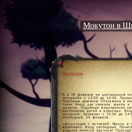
Мокутон в Шк
Мокутон
5 и 26 февраля на центральной пл
историей» с 13:00 до 14:00. Прев
торговым домиком «Пельмени и вар
таких блюд, как хинкали, манты и
напитки. Подобные мероприятия уж
настроению детей и взрослых. Вхо
историей. Хинкали» с 13:00 до 14:
свободный. 26 февраля.
«Дегустация с историей. Манты и 
вареники». Вход свободный. Произ
изделия лепятся вручную! Проходя