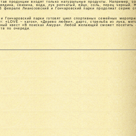
став продукции входят только натуральные продукты. Например, с
вядина, свинина, вода, лук репчатый, яйцо, соль, перец черный. 
В феврале Лианозовский и Гончаровский парки продолжат серию с
 и Гончаровский парки готовят цикл спортивных семейных меропри
т: «LOVE – каток», «Дерево любви», дартс, стрельба из лука, мет
ьный квест «В поисках Амура». Любой желающий сможет посетить 
ств по очереди.