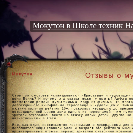
Мокутон в Школе техник Н
Отзывы о м
Мокутон
Стоит ли смотреть «скандальную» «Красавицу и чудовище»
роли Белль? И почему эта сказка может утомить? АиФ.ru с
посмотрели ремейк мультфильма. Кадр из фильма. 16 марта
долгожданного кинофильма «Красавица и чудовище» с Эммой
мюзикл получил рейтинг 16+, поскольку незадолго до прем
нетрадиционной ориентации одного из персонажей - им нужн
зрители отказались вести на сказку своих детей, другие ж
впечатлениями в Сети.
Все, как один, восхищаются костюмами и декорациями дисне
исполнительницы главной роли и возрастного рейтинга мнен
противоречивые отзывы первых зрителей сказочной новинки. 