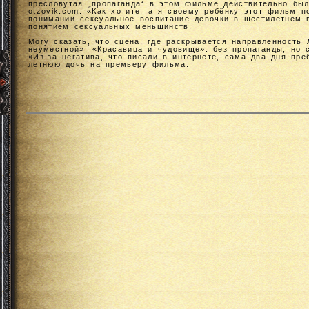
пресловутая „пропаганда“ в этом фильме действительно был
otzovik.com. «Как хотите, а я своему ребёнку этот фильм 
понимании сексуальное воспитание девочки в шестилетнем 
понятием сексуальных меньшинств.
Могу сказать, что сцена, где раскрывается направленность
неуместной». «Красавица и чудовище»: без пропаганды, но 
«Из-за негатива, что писали в интернете, сама два дня пре
летнюю дочь на премьеру фильма.