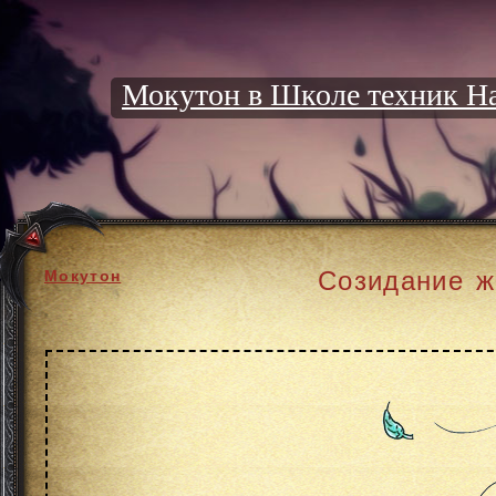
Мокутон в Школе техник Н
Созидание ж
Мокутон