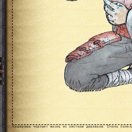
Хаширама черпает жизнь из листком деревьев. Очень полез